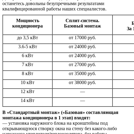
останетесь довольны безупречными результатами
квалифицированной работы наших специалистов.
Мощность
Сплит-система.
кондиционера
Базовый монтаж
За 
до 3,5 кВт
от 17000 руб.
3.6-5 кВт
от 24000 руб
.
6 кВт
от 24000 руб.
7 кВт
от 27000 руб.
8 кВт
от 35000 руб.
10 кВт
от 38000 руб.
12 кВт
—
14 кВт
—
В «Стандартный монтаж» («Базовая» составляющая
монтажа кондиционера в 1 этап) входят:
— установка наружного блока на кронштейны под
открывающуюся створку окна на стену без какого-либо
наружного утеплителя/теплоизолятора, без работы