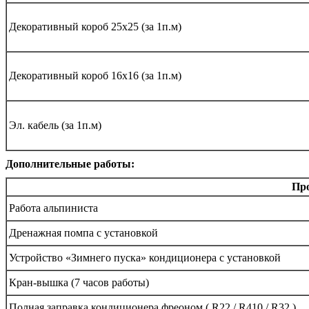
Декоративный короб 25х25 (за 1п.м)
Декоративный короб 16х16 (за 1п.м)
Эл. кабель (за 1п.м)
Дополнительные работы:
Пр
Работа альпиниста
Дренажная помпа с установкой
Устройство «Зимнего пуска» кондиционера с установкой
Кран-вышка (7 часов работы)
Полная заправка кондиционера фреоном ( R22 / R410 / R32 )