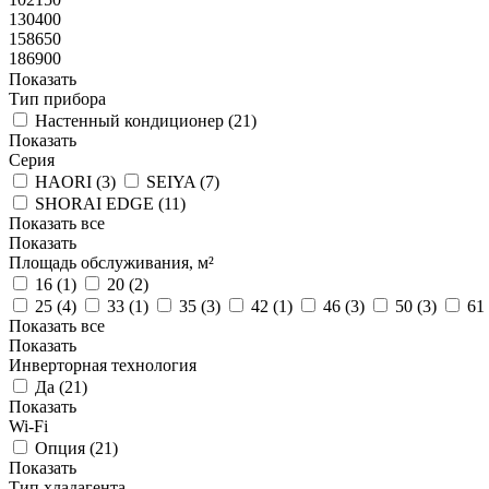
130400
158650
186900
Показать
Тип прибора
Настенный кондиционер (
21
)
Показать
Серия
HAORI (
3
)
SEIYA (
7
)
SHORAI EDGE (
11
)
Показать все
Показать
Площадь обслуживания, м²
16 (
1
)
20 (
2
)
25 (
4
)
33 (
1
)
35 (
3
)
42 (
1
)
46 (
3
)
50 (
3
)
61 
Показать все
Показать
Инверторная технология
Да (
21
)
Показать
Wi-Fi
Опция (
21
)
Показать
Тип хладагента