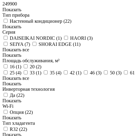
249900
Показать
Тип прибора
Настенный кондиционер (
22
)
Показать
Серия
DAISEIKAI NORDIC (
1
)
HAORI (
3
)
SEIYA (
7
)
SHORAI EDGE (
11
)
Показать все
Показать
Площадь обслуживания, м²
16 (
1
)
20 (
2
)
25 (
4
)
33 (
1
)
35 (
4
)
42 (
1
)
46 (
3
)
50 (
3
)
61 
Показать все
Показать
Инверторная технология
Да (
22
)
Показать
Wi-Fi
Опция (
22
)
Показать
Тип хладагента
R32 (
22
)
Показать